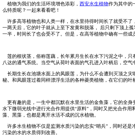
植物为我们的生活环境增色添彩，
西安水生植物
作为其中的
么特质呢？一起来看看吧！
许多高等植物也和人类一样，在水里待得时间长了就受不了，
一两天后，它的叶子就从上至下发黄和脱落， 后只剩下顶上
一半，时间长了也会受不了。但是，在高等植物中确有一些成
莲的根状茎，俗称莲藕，长年累月生长在水下污泥之中，只有
八达的通气系统。当空气从荷叶表面的气孔进入叶柄后，空气
长期生长在池塘水面上的凤眼莲，为什么不会遭到灭顶之灾呢
秘。和凤眼莲过着同样漂浮生活的各种菱类植物，在它们的叶
更有趣的是，一生中都沉默在水里生活的金鱼藻，它的全身变
水下微弱光线中进行光合作用提供“原料”，同时又把光合作
藻、黑藻，也都是离开水活不成的沉水植物。
许多水生植物不仅是监测水质污染的忠实“哨兵”，同时还是
污染的水的水质得到改善。