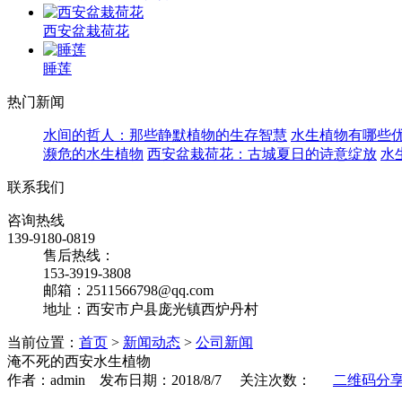
西安盆栽荷花
睡莲
热门新闻
水间的哲人：那些静默植物的生存智慧
水生植物有哪些
濒危的水生植物
西安盆栽荷花：古城夏日的诗意绽放
水
联系我们
咨询热线
139-9180-0819
售后热线：
153-3919-3808
邮箱：2511566798@qq.com
地址：西安市户县庞光镇西炉丹村
当前位置：
首页
>
新闻动态
>
公司新闻
淹不死的西安水生植物
作者：admin 发布日期：2018/8/7 关注次数：
二维码分