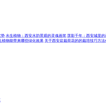
优势
水生植物：西安水韵景观的灵魂画笔
莲影千年：西安城里的
生植物能带来哪些绿化效果
关于西安盆栽荷花的的栽培技巧方法
享