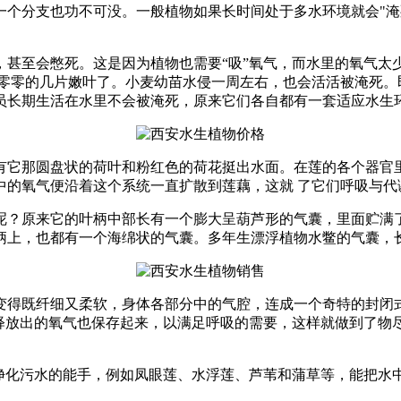
一个分支也功不可没。一般植物如果长时间处于多水环境就会"淹
甚至会憋死。这是因为植物也需要“吸”氧气，而水里的氧气太
孤零零的几片嫩叶了。小麦幼苗水侵一周左右，也会活活被淹死。
员长期生活在水里不会被淹死，原来它们各自都有一套适应水生
它那圆盘状的荷叶和粉红色的荷花挺出水面。在莲的各个器官
中的氧气便沿着这个系统一直扩散到莲藕，这就 了它们呼吸与代
？原来它的叶柄中部长有一个膨大呈葫芦形的气囊，里面贮满
柄上，也都有一个海绵状的气囊。多年生漂浮植物水鳖的气囊，
得既纤细又柔软，身体各部分中的气腔，连成一个奇特的封闭
用释放出的氧气也保存起来，以满足呼吸的需要，这样就做到了物
净化污水的能手，例如凤眼莲、水浮莲、芦苇和蒲草等，能把水